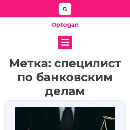
Перейти
к
содержимому
Optogan
Кнопка
Открыть
Метка:
специлист
по банковским
делам