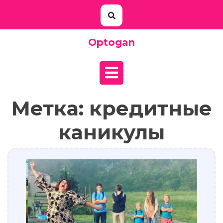
Перейти
к
содержимому
Optogan
Кнопка
Открыть
Метка:
кредитные
каникулы