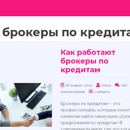
:
брокеры по кредит
Как работают
брокеры по
кредитам
28 января, 2024
Ольга
Нет
комментариев
1 category
Брокеры по кредитам – это
профессионалы, которые помо
клиентам найти наилучшие усло
предложения по кредитам. В
современном мире, где доступ 